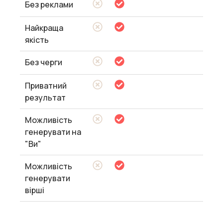
Без реклами
Найкраща
якість
Без черги
Приватний
результат
Можливість
генерувати на
"Ви"
Можливість
генерувати
вірші