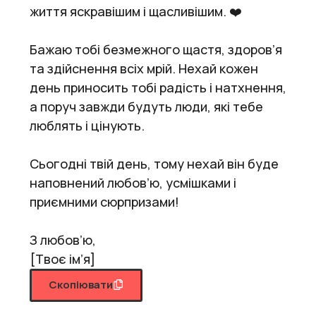
життя яскравішим і щасливішим. ❤️
Бажаю тобі безмежного щастя, здоров’я
та здійснення всіх мрій. Нехай кожен
день приносить тобі радість і натхнення,
а поруч завжди будуть люди, які тебе
люблять і цінують.
Сьогодні твій день, тому нехай він буде
наповнений любов’ю, усмішками і
приємними сюрпризами!
З любов’ю,
[Твоє ім’я]
Скопіювати