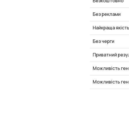
Безкоштовно
Без реклами
Найкраща якіст
Без черги
Приватний резу
Можливість ген
Можливість ген