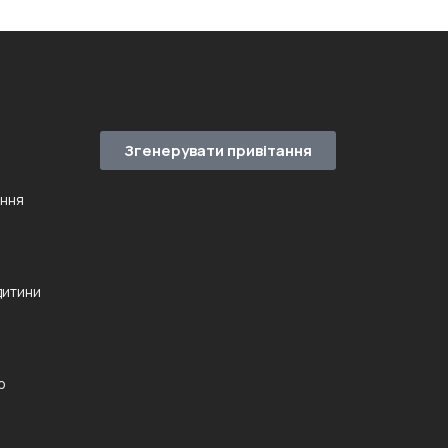
Згенерувати привітання
ення
дитини
ю