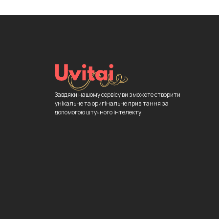
Завдяки нашому сервісу ви зможете створити
унікальне та оригінальне привітання за
допомогою штучного інтелекту.