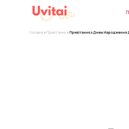
П
Головна
>
Привітання
>
Привітання з Днем Народження 