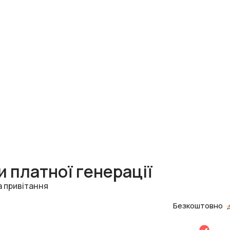
 платної генерації
а привітання
Безкоштовно