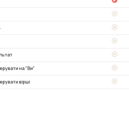
ь
льтат
ерувати на "Ви"
ерувати вірші