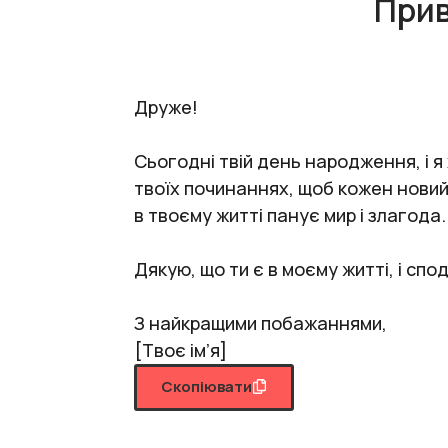
Прив
Друже!
Сьогодні твій день народження, і я
твоїх починаннях, щоб кожен новий 
в твоєму житті панує мир і злагода.
Дякую, що ти є в моєму житті, і с
З найкращими побажаннями,
[Твоє ім’я]
Скопіювати