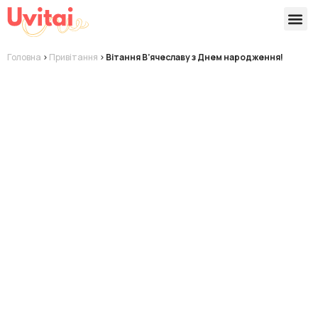
Версії 
Готові
Головна
>
Привітання
>
Вітання В’ячеславу з Днем народження!