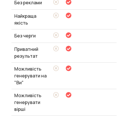
Без реклами
Найкраща
якість
Без черги
Приватний
результат
Можливість
генерувати на
"Ви"
Можливість
генерувати
вірші