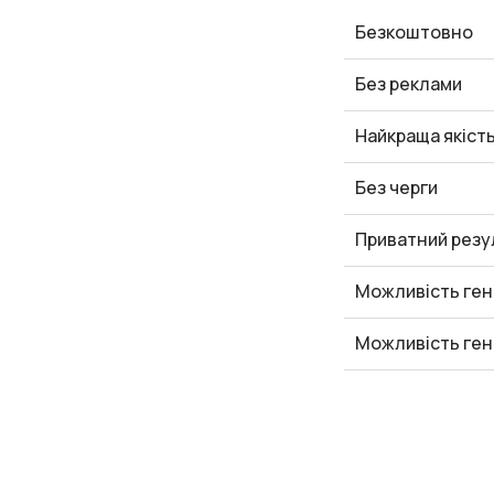
Безкоштовно
Без реклами
Найкраща якіст
Без черги
Приватний резу
Можливість ген
Можливість ген