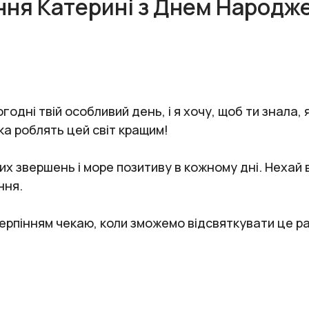
ння Катерині з Днем Народж
одні твій особливий день, і я хочу, щоб ти знала, 
ка роблять цей світ кращим!
 звершень і море позитиву в кожному дні. Нехай вс
ння.
терпінням чекаю, коли зможемо відсвяткувати це р