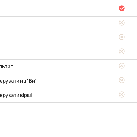
ь
льтат
ерувати на "Ви"
ерувати вірші