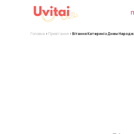
П
Головна
>
Привітання
>
Вітання Катерині з Днем Народж