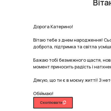
Віта
Дорога Катерино!
Вітаю тебе з днем народження! Сьог
доброта, підтримка та світла усміш
Бажаю тобі безмежного щастя, нових
момент приносить радість і натхне
Дякую, що ти є в моєму житті! З не
Обіймаю!
Скопіювати