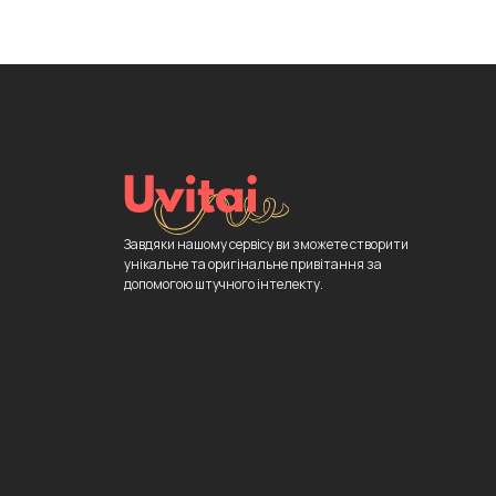
Завдяки нашому сервісу ви зможете створити
унікальне та оригінальне привітання за
допомогою штучного інтелекту.