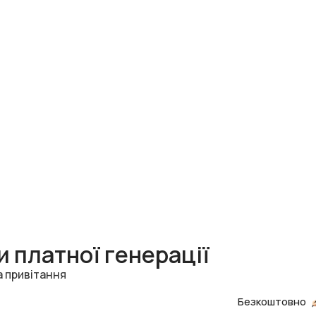
 платної генерації
а привітання
Безкоштовно