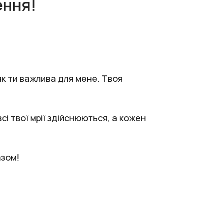
ення!
як ти важлива для мене. Твоя
і твої мрії здійснюються, а кожен
азом!