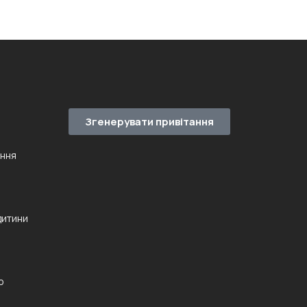
Згенерувати привітання
ення
дитини
ю