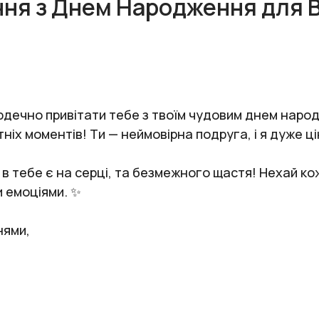
ння з Днем Народження для В
сердечно привітати тебе з твоїм чудовим днем нар
ніх моментів! Ти — неймовірна подруга, і я дуже цін
кі в тебе є на серці, та безмежного щастя! Нехай 
 емоціями. ✨
нями,