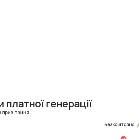
 платної генерації
а привітання
Безкоштовно