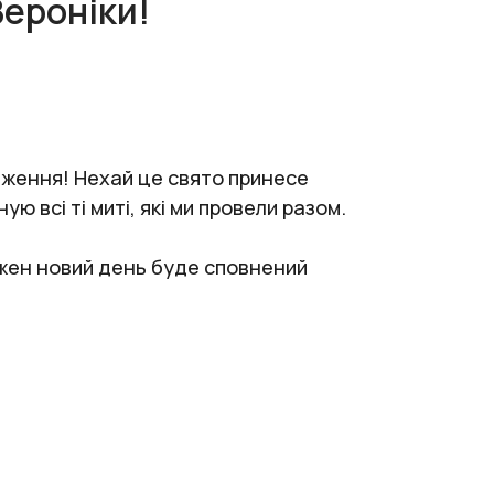
ероніки!
одження! Нехай це свято принесе
ую всі ті миті, які ми провели разом.
кожен новий день буде сповнений