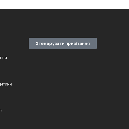
Згенерувати привітання
ення
дитини
ю