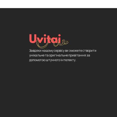
Завдяки нашому сервісу ви зможете створити
унікальне та оригінальне привітання за
допомогою штучного інтелекту.