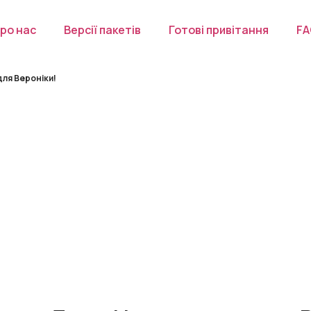
ро нас
Версії пакетів
Готові привітання
F
ля Вероніки!