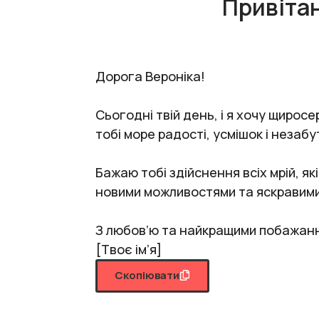
Привіта
Дорога Вероніка!
Сьогодні твій день, і я хочу щиро
тобі море радості, усмішок і незабут
Бажаю тобі здійснення всіх мрій, я
новими можливостями та яскравими
З любов’ю та найкращими побажан
[Твоє ім’я]
Скопіювати