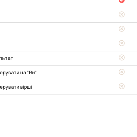
ь
льтат
ерувати на "Ви"
ерувати вірші