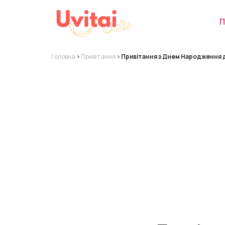
П
Головна
>
Привітання
>
Привітання з Днем Народження д