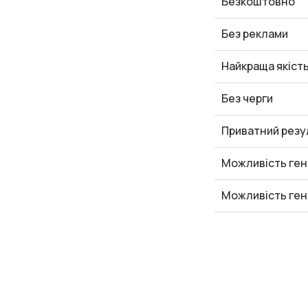
Безкоштовно
Без реклами
Найкраща якіст
Без черги
Приватний резу
Можливість ген
Можливість ген