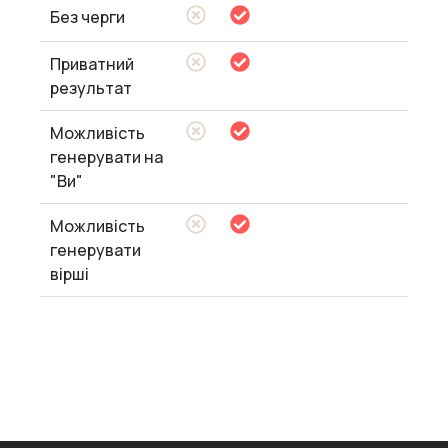
Без черги
Приватний
результат
Можливість
генерувати на
"Ви"
Можливість
генерувати
вірші