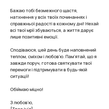
Бажаю тобі безмежного щастя,
натхнення у всіх твоїх починаннях і
справжньої радості в кожному дні! Нехай
всі твої мрії збуваються, а життя дарує
лише позитивні емоції.
Сподіваюся, цей день буде наповнений
теплом, сміхом і любов’ю. Пам’ятай, що я
завжди поруч, готова святкувати твої
перемоги і підтримувати в будь-якій
ситуації!
Обіймаю міцно!
З любов’ю,
[Твоє ім’я]