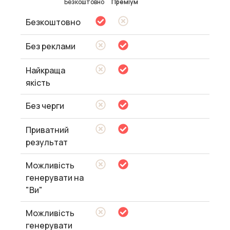
Безкоштовно
Преміум
Безкоштовно
Без реклами
Найкраща
якість
Без черги
Приватний
результат
Можливість
генерувати на
"Ви"
Можливість
генерувати