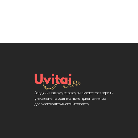
Завдяки нашому сервісу ви зможете створити
унікальне та оригінальне привітання за
допомогою штучного інтелекту.