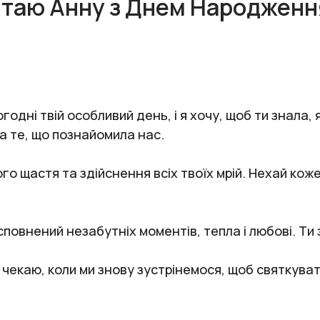
ітаю Анну з Днем Народженн
одні твій особливий день, і я хочу, щоб ти знала, 
за те, що познайомила нас.
го щастя та здійснення всіх твоїх мрій. Нехай кож
сповнений незабутніх моментів, тепла і любові. Ти
 чекаю, коли ми знову зустрінемося, щоб святкуват