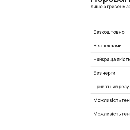
лише 5 гривень з
Безкоштовно
Без реклами
Найкраща якіст
Без черги
Приватний резу
Можливість ген
Можливість ген