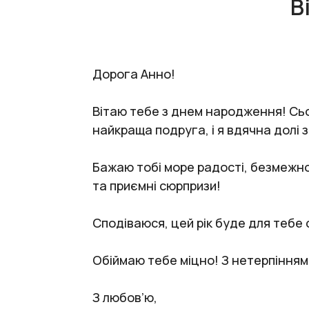
В
Дорога Анно!
Вітаю тебе з днем народження! Сьог
найкраща подруга, і я вдячна долі 
Бажаю тобі море радості, безмежно
та приємні сюрпризи!
Сподіваюся, цей рік буде для тебе 
Обіймаю тебе міцно! З нетерпінням
З любов’ю,