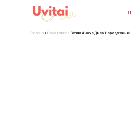
П
Головна
>
Привітання
>
Вітаю Анну з Днем Народження!