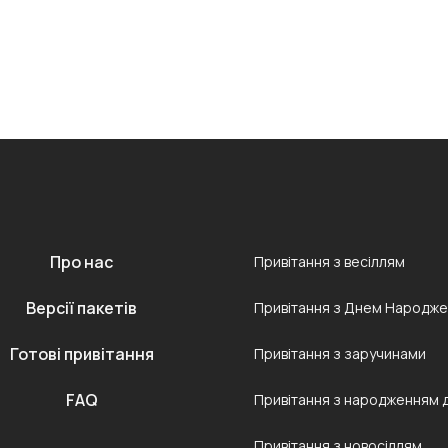
Про нас
Привітання з весіллям
Версії пакетів
Привітання з Днем Народж
Готові привітання
Привітання з заручинами
FAQ
Привітання з народженням 
Привітання з новосіллям