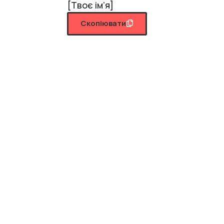
[Твоє ім’я]
Скопіювати