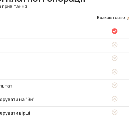
а привітання
Безкоштовно
ь
льтат
ерувати на "Ви"
ерувати вірші