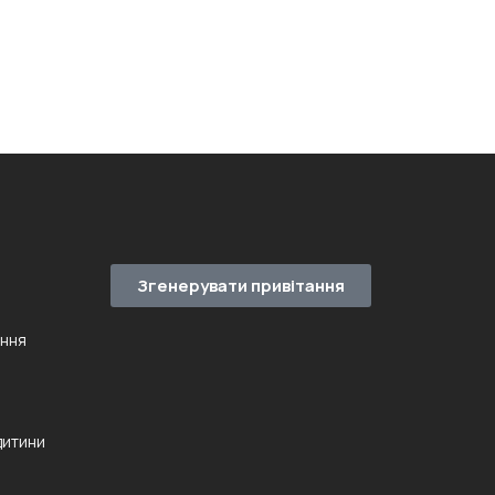
Згенерувати привітання
ення
дитини