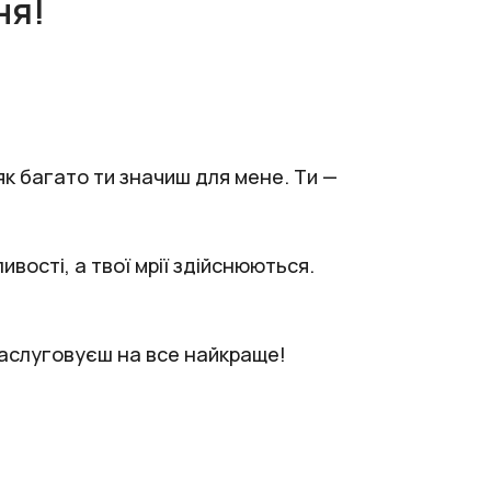
ня!
як багато ти значиш для мене. Ти —
вості, а твої мрії здійснюються.
 заслуговуєш на все найкраще!