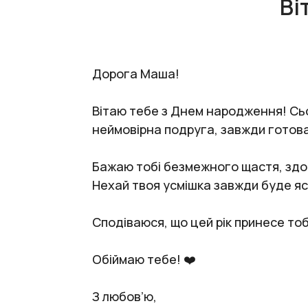
Ві
Дорога Маша!
Вітаю тебе з Днем народження! Сьог
неймовірна подруга, завжди готова 
Бажаю тобі безмежного щастя, здоро
Нехай твоя усмішка завжди буде яс
Сподіваюся, що цей рік принесе тоб
Обіймаю тебе! ❤️
З любов’ю,