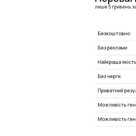
лише 5 гривень з
Безкоштовно
Без реклами
Найкраща якіст
Без черги
Приватний резу
Можливість ген
Можливість ген