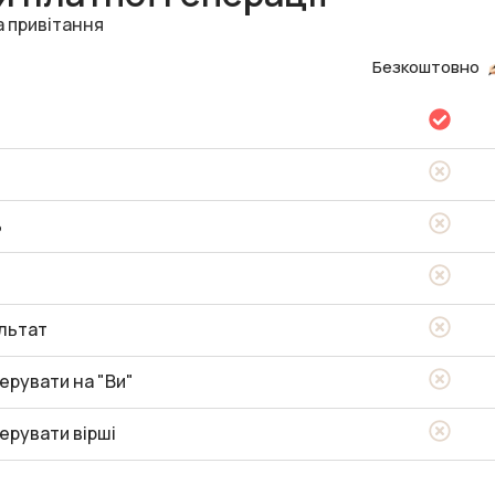
а привітання
Безкоштовно
ь
льтат
ерувати на "Ви"
ерувати вірші