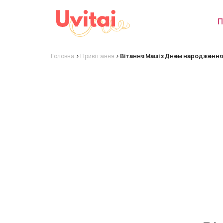
П
Головна
>
Привітання
>
Вітання Маші з Днем народження