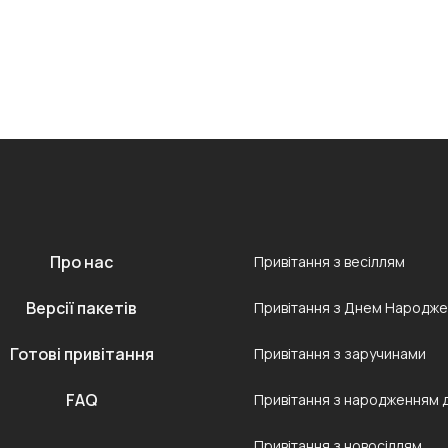
Про нас
Привітання з весіллям
Версії пакетів
Привітання з Днем Народж
Готові привітання
Привітання з заручинами
FAQ
Привітання з народженням 
Привітання з новосіллям