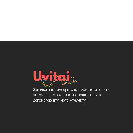
Завдяки нашому сервісу ви зможете створити
унікальне та оригінальне привітання за
допомогою штучного інтелекту.