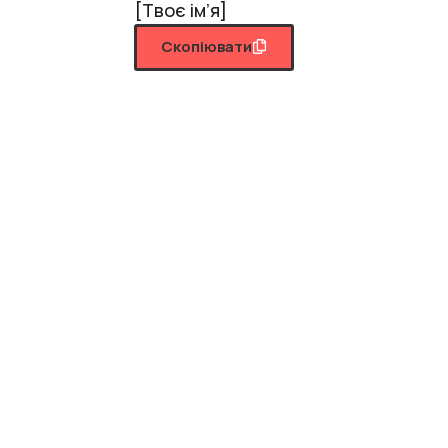
[Твоє ім’я]
Скопіювати