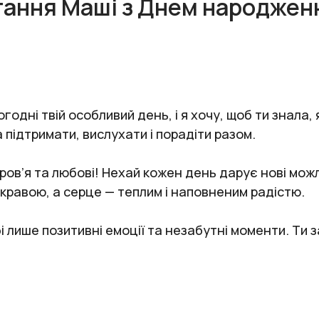
тання Маші з Днем народжен
одні твій особливий день, і я хочу, щоб ти знала, 
підтримати, вислухати і порадіти разом.
в’я та любові! Нехай кожен день дарує нові можли
кравою, а серце — теплим і наповненим радістю.
і лише позитивні емоції та незабутні моменти. Ти