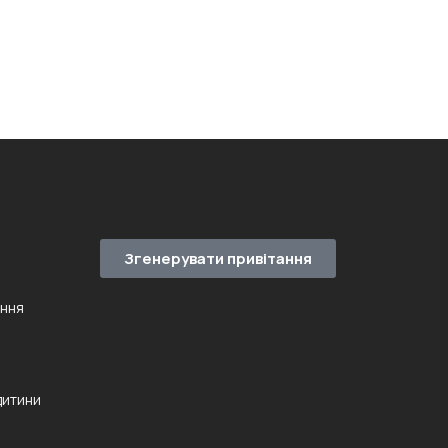
Згенерувати привітання
ення
дитини