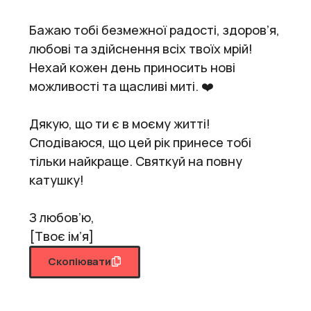
Бажаю тобі безмежної радості, здоров’я,
любові та здійснення всіх твоїх мрій!
Нехай кожен день приносить нові
можливості та щасливі миті. ❤️
Дякую, що ти є в моєму житті!
Сподіваюся, що цей рік принесе тобі
тільки найкраще. Святкуй на повну
катушку!
З любов’ю,
[Твоє ім’я]
Скопіювати