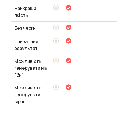
Найкраща
якість
Без черги
Приватний
результат
Можливість
генерувати на
"Ви"
Можливість
генерувати
вірші