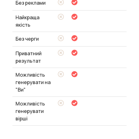
Без реклами
Найкраща
якість
Без черги
Приватний
результат
Можливість
генерувати на
"Ви"
Можливість
генерувати
вірші