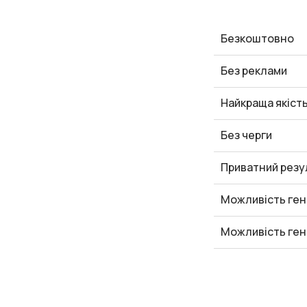
Безкоштовно
Без реклами
Найкраща якіст
Без черги
Приватний резу
Можливість ген
Можливість ген