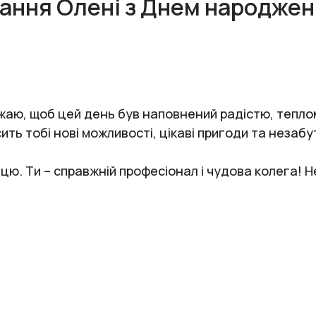
тання Олені з Днем народжен
жаю, щоб цей день був наповнений радістю, тепло
ить тобі нові можливості, цікаві пригоди та незабу
ю. Ти – справжній професіонал і чудова колега! Нех