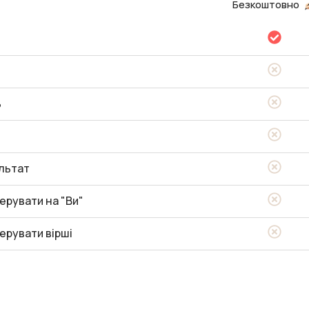
Безкоштовно
ь
льтат
ерувати на "Ви"
ерувати вірші