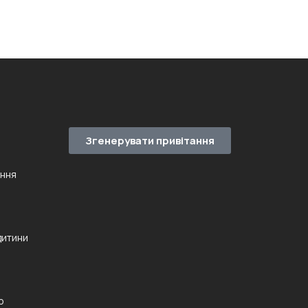
Згенерувати привітання
ення
дитини
ю