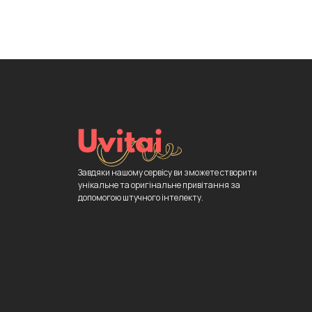
Завдяки нашому сервісу ви зможете створити
унікальне та оригінальне привітання за
допомогою штучного інтелекту.