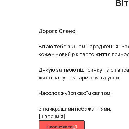
Ві
Дорога Олено!
Вітаю тебе з Днем народження! Ба
кожен новий рік твого життя принос
Дякую за твою підтримку та співпрац
житті панують гармонія та успіх.
Насолоджуйся своїм святом!
З найкращими побажаннями,
[Твоє ім’я]
Скопіювати