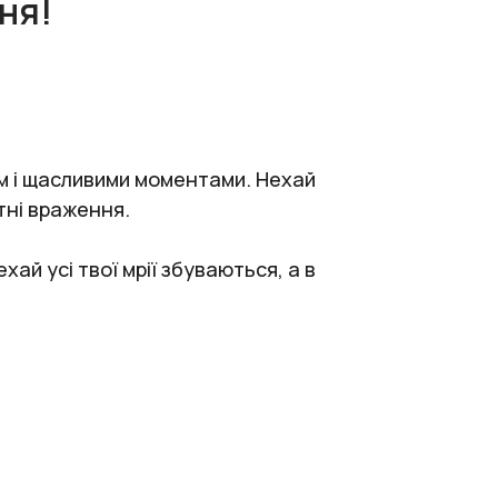
ня!
м і щасливими моментами. Нехай
тні враження.
ай усі твої мрії збуваються, а в