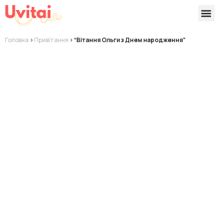
Версії 
Готові
Головна
>
Привітання
>
“Вітання Ольги з Днем народження”