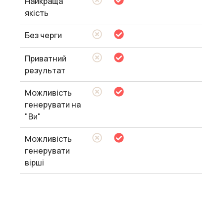
Найкраща
якість
Без черги
Приватний
результат
Можливість
генерувати на
"Ви"
Можливість
генерувати
вірші