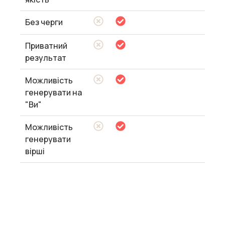
Без черги
Приватний
результат
Можливість
генерувати на
"Ви"
Можливість
генерувати
вірші