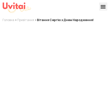
Версії 
Готові
Головна
>
Привітання
>
Вітання Сергію з Днем Народження!