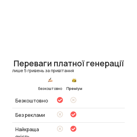
Переваги платної генерації
лише 5 гривень за привітання
Безкоштовно
Преміум
Безкоштовно
Без реклами
Найкраща
якість