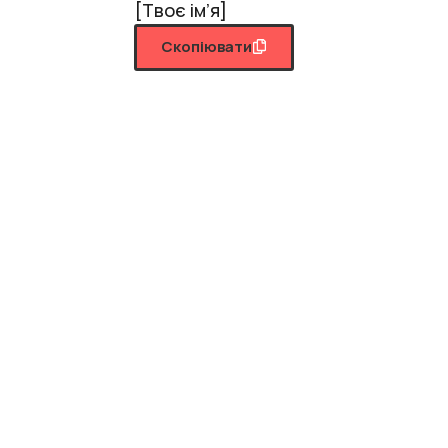
[Твоє ім’я]
Скопіювати