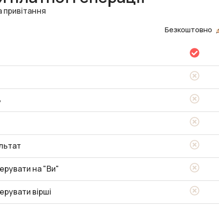
а привітання
Безкоштовно
ь
льтат
ерувати на "Ви"
ерувати вірші