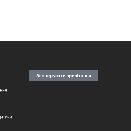
Згенерувати привітання
ення
дитини