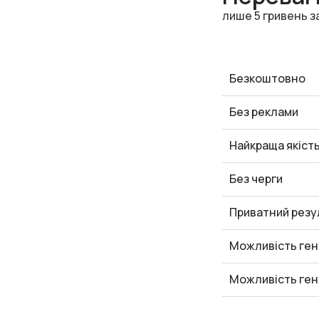
лише 5 гривень з
Безкоштовно
Без реклами
Найкраща якіст
Без черги
Приватний резу
Можливість ген
Можливість ген