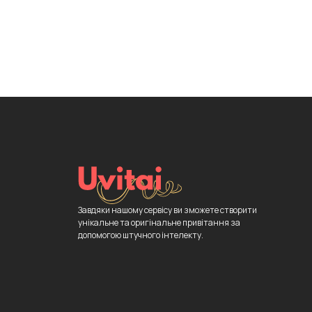
Завдяки нашому сервісу ви зможете створити
унікальне та оригінальне привітання за
допомогою штучного інтелекту.