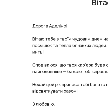
Віт
Дорога Аделіно!
Вітаю тебе з твоїм чудовим днем 
посмішок та тепла близьких людей.
мить!
Сподіваюся, що твоя кар’єра буде ст
найголовніше — бажаю тобі справж
Нехай цей рік принесе тобі багато
відсвяткувати разом!
З любов’ю,