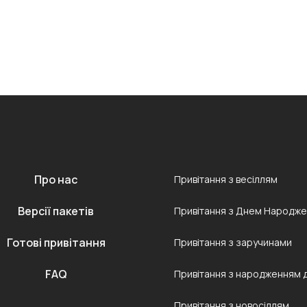
Про нас
Привітання з весіллям
Версії пакетів
Привітання з Днем Народж
Готові привітання
Привітання з заручинами
FAQ
Привітання з народженням 
Привітання з новосіллям