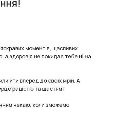
ння!
 яскравих моментів, щасливих
 а здоров’я не покидає тебе ні на
ли йти вперед до своїх мрій. А
ерце радістю та щастям!
інням чекаю, коли зможемо