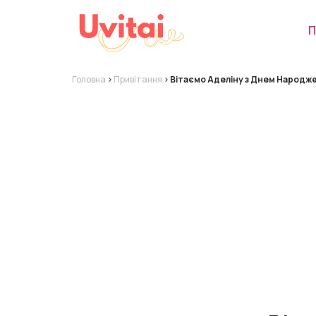
П
Головна
>
Привітання
>
Вітаємо Аделіну з Днем Народж