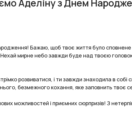
аємо Аделіну з Днем Народже
народження! Бажаю, щоб твоє життя було сповнене
 Нехай мирне небо завжди буде над твоєю головою,
рімко розвиватися, і ти завжди знаходила в собі си
нього, безмежного кохання, яке заповнить твоє с
 нових можливостей і приємних сюрпризів! З нетерп