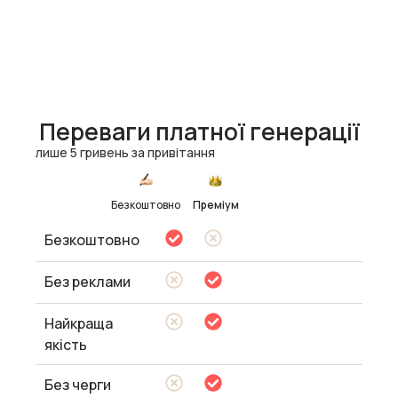
Переваги платної генерації
лише 5 гривень за привітання
Безкоштовно
Преміум
Безкоштовно
Без реклами
Найкраща
якість
Без черги