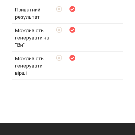
Приватний
результат
Можливість
генерувати на
"Ви"
Можливість
генерувати
вірші