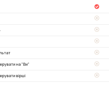
ь
льтат
ерувати на "Ви"
ерувати вірші