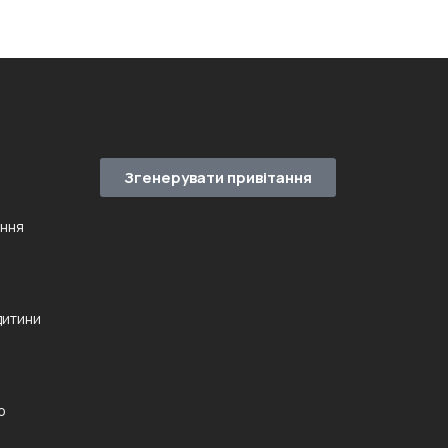
Згенерувати привітання
ення
дитини
ю