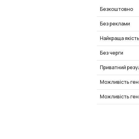
Безкоштовно
Без реклами
Найкраща якіст
Без черги
Приватний резу
Можливість ген
Можливість ген