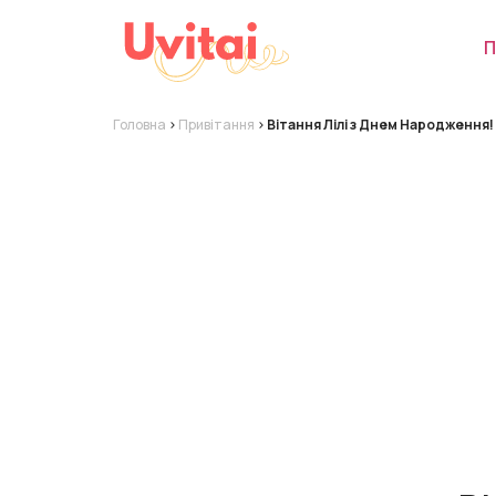
П
Головна
>
Привітання
>
Вітання Лілі з Днем Народження!