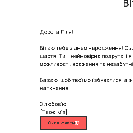
Ві
Дорога Ліля!
Вітаю тебе з днем народження! Сьог
щастя. Ти – неймовірна подруга, і я
можливості, враження та незабутні 
Бажаю, щоб твої мрії збувалися, а 
натхнення!
З любов’ю,
[Твоє ім’я]
Скопіювати