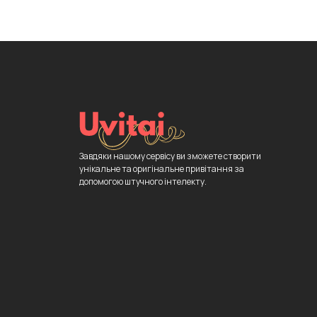
Завдяки нашому сервісу ви зможете створити
унікальне та оригінальне привітання за
допомогою штучного інтелекту.