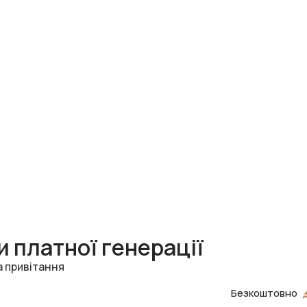
 платної генерації
а привітання
Безкоштовно