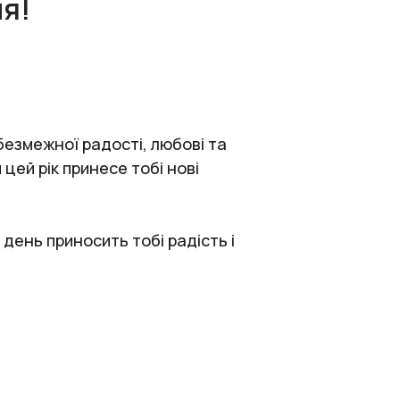
ня!
безмежної радості, любові та
 цей рік принесе тобі нові
день приносить тобі радість і