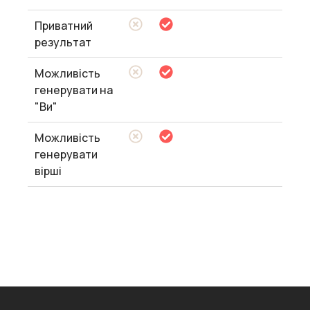
Приватний
результат
Можливість
генерувати на
"Ви"
Можливість
генерувати
вірші