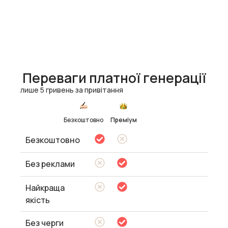
Переваги платної генерації
лише 5 гривень за привітання
Безкоштовно
Преміум
Безкоштовно
Без реклами
Найкраща
якість
Без черги