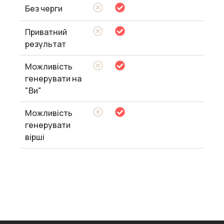
Без черги
Приватний
результат
Можливість
генерувати на
"Ви"
Можливість
генерувати
вірші