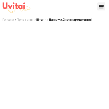
Версії 
Готові
Головна
>
Привітання
>
Вітання Данилу з Днем народження!