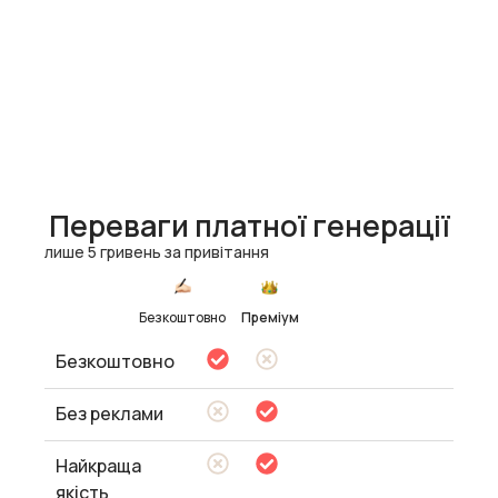
Переваги платної генерації
лише 5 гривень за привітання
Безкоштовно
Преміум
Безкоштовно
Без реклами
Найкраща
якість