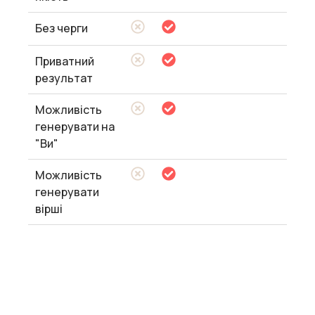
Без черги
Приватний
результат
Можливість
генерувати на
"Ви"
Можливість
генерувати
вірші