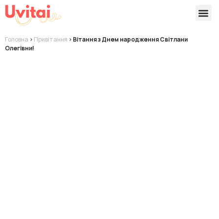
Версії 
Готові
Головна
>
Привітання
>
Вітання з Днем народження Світлани
Олегівни!