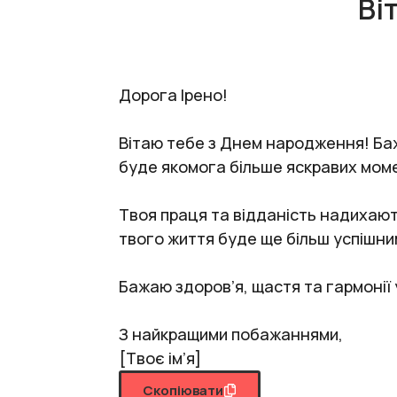
Ві
Дорога Ірено!
Вітаю тебе з Днем народження! Бажа
буде якомога більше яскравих момен
Твоя праця та відданість надихають
твого життя буде ще більш успішни
Бажаю здоров’я, щастя та гармонії 
З найкращими побажаннями,
[Твоє ім’я]
Скопіювати