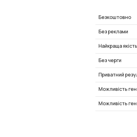
Безкоштовно
Без реклами
Найкраща якіст
Без черги
Приватний резу
Можливість ген
Можливість ген