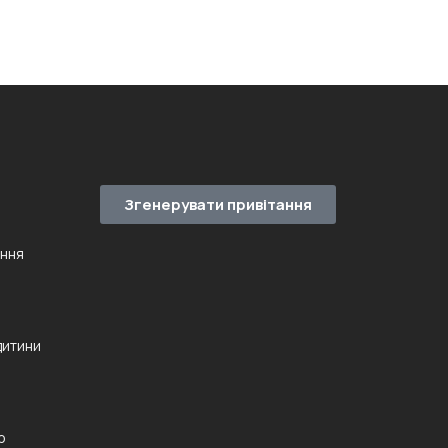
Згенерувати привітання
ення
дитини
ю