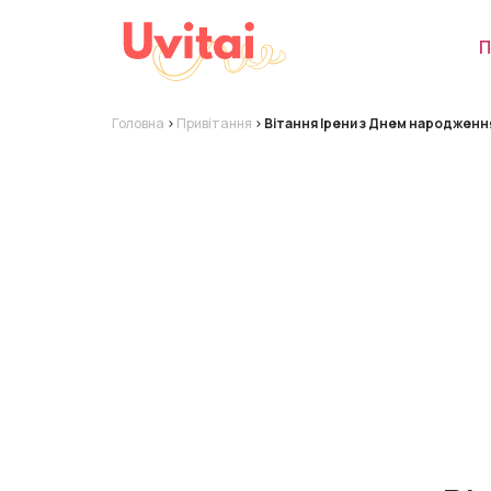
П
Головна
>
Привітання
>
Вітання Ірени з Днем народженн