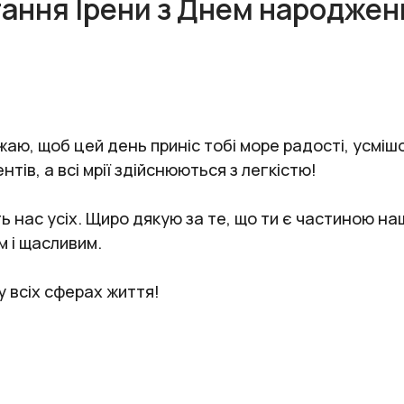
тання Ірени з Днем народжен
ю, щоб цей день приніс тобі море радості, усмішок
тів, а всі мрії здійснюються з легкістю!
 нас усіх. Щиро дякую за те, що ти є частиною на
м і щасливим.
у всіх сферах життя!