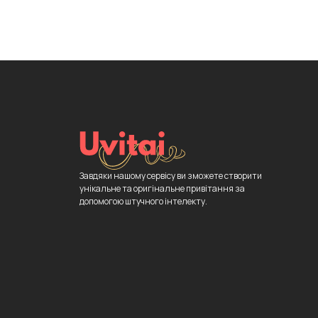
Завдяки нашому сервісу ви зможете створити
унікальне та оригінальне привітання за
допомогою штучного інтелекту.