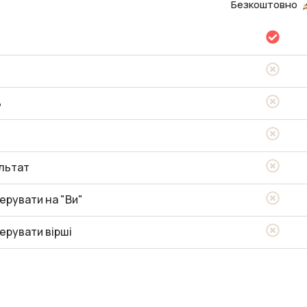
Безкоштовно
ь
льтат
ерувати на "Ви"
ерувати вірші