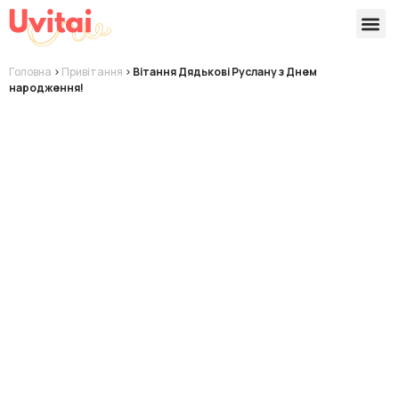
Версії 
Готові
Головна
>
Привітання
>
Вітання Дядькові Руслану з Днем
народження!