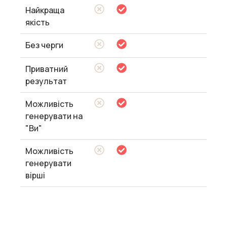
Найкраща
якість
Без черги
Приватний
результат
Можливість
генерувати на
"Ви"
Можливість
генерувати
вірші