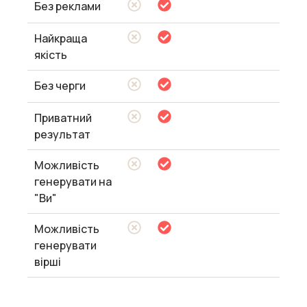
Без реклами
Найкраща
якість
Без черги
Приватний
результат
Можливість
генерувати на
"Ви"
Можливість
генерувати
вірші