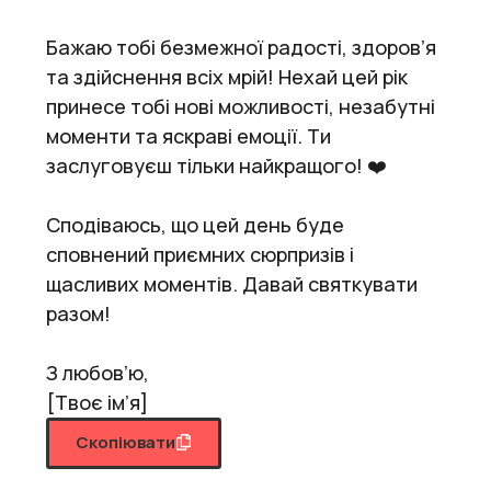
Бажаю тобі безмежної радості, здоров’я
та здійснення всіх мрій! Нехай цей рік
принесе тобі нові можливості, незабутні
моменти та яскраві емоції. Ти
заслуговуєш тільки найкращого! ❤️
Сподіваюсь, що цей день буде
сповнений приємних сюрпризів і
щасливих моментів. Давай святкувати
разом!
З любов’ю,
[Твоє ім’я]
Скопіювати