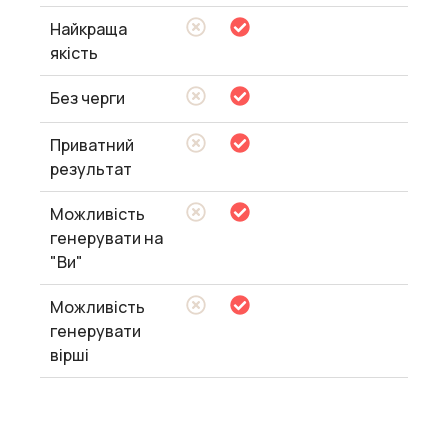
Найкраща
якість
Без черги
Приватний
результат
Можливість
генерувати на
"Ви"
Можливість
генерувати
вірші