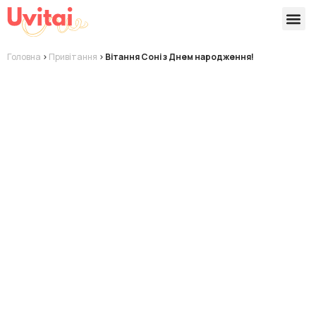
Версії 
Готові
Головна
>
Привітання
>
Вітання Соні з Днем народження!