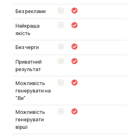
Без реклами
Найкраща
якість
Без черги
Приватний
результат
Можливість
генерувати на
"Ви"
Можливість
генерувати
вірші