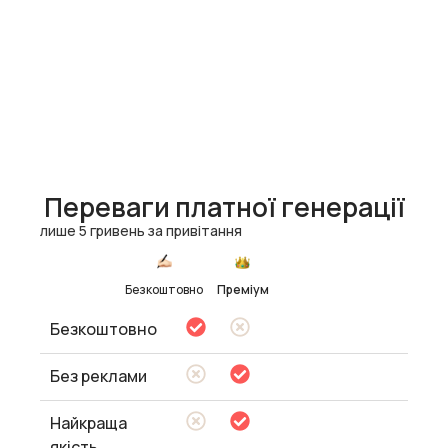
Переваги платної генерації
лише 5 гривень за привітання
Безкоштовно
Преміум
Безкоштовно
Без реклами
Найкраща
якість