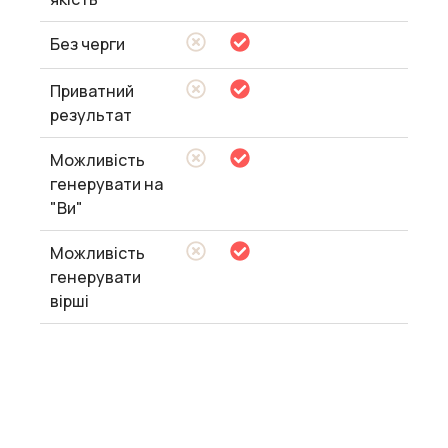
Без черги
Приватний
результат
Можливість
генерувати на
"Ви"
Можливість
генерувати
вірші