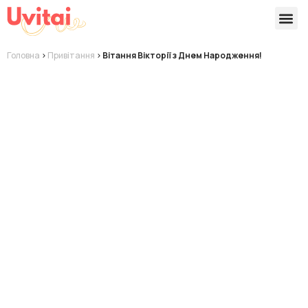
Версії 
Готові
Головна
>
Привітання
>
Вітання Вікторії з Днем Народження!