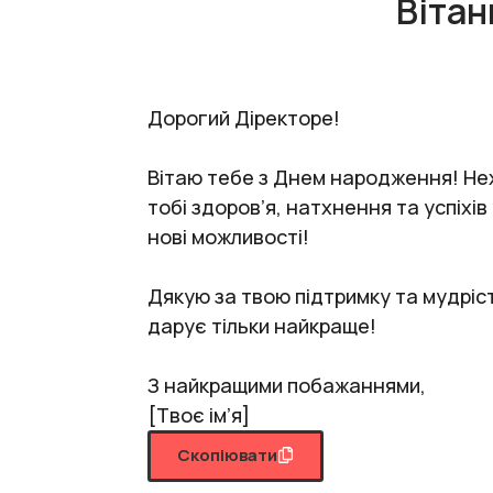
Вітан
Дорогий Діректоре!
Вітаю тебе з Днем народження! Не
тобі здоров’я, натхнення та успіхі
нові можливості!
Дякую за твою підтримку та мудріст
дарує тільки найкраще!
З найкращими побажаннями,
[Твоє ім’я]
Скопіювати