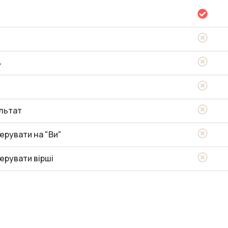
ь
льтат
ерувати на "Ви"
ерувати вірші