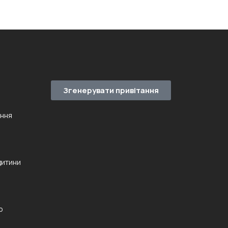
Згенерувати привітання
ення
дитини
ю