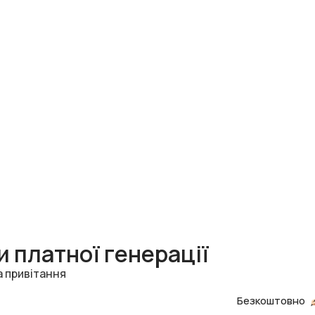
 платної генерації
а привітання
Безкоштовно