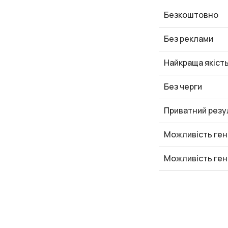
Безкоштовно
Без реклами
Найкраща якіст
Без черги
Приватний резу
Можливість ген
Можливість ген