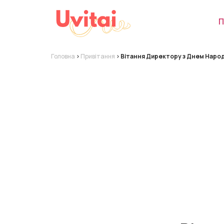
П
Головна
>
Привітання
>
Вітання Директору з Днем Наро