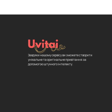
Завдяки нашому сервісу ви зможете створити
унікальне та оригінальне привітання за
допомогою штучного інтелекту.