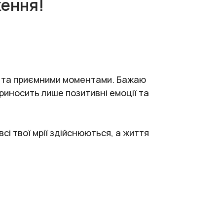
ження!
и та приємними моментами. Бажаю
приносить лише позитивні емоції та
сі твої мрії здійснюються, а життя