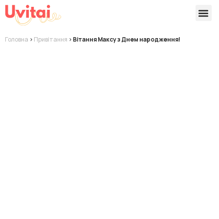
Версії 
Готові
Головна
>
Привітання
>
Вітання Максу з Днем народження!