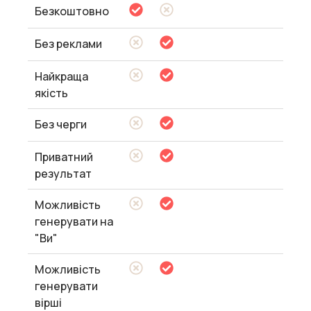
Безкоштовно
Без реклами
Найкраща
якість
Без черги
Приватний
результат
Можливість
генерувати на
"Ви"
Можливість
генерувати
вірші