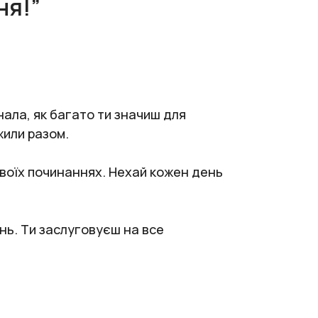
ня!”
нала, як багато ти значиш для
жили разом.
твоїх починаннях. Нехай кожен день
нь. Ти заслуговуєш на все