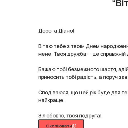
“Ві
Дорога Діано!
Вітаю тебе з твоїм Днем народження
мене. Твоя дружба — це справжній да
Бажаю тобі безмежного щастя, здій
приносить тобі радість, а поруч за
Сподіваюся, що цей рік буде для т
найкраще!
З любов’ю, твоя подруга!
Скопіювати