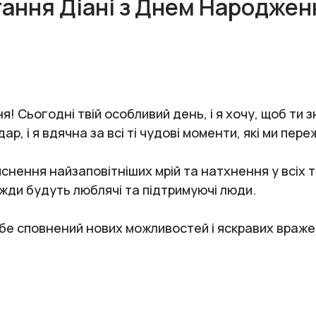
тання Діані з Днем Народжен
! Сьогодні твій особливий день, і я хочу, щоб ти з
р, і я вдячна за всі ті чудові моменти, які ми пере
снення найзаповітніших мрій та натхнення у всіх 
вжди будуть люблячі та підтримуючі люди.
ебе сповнений нових можливостей і яскравих враже