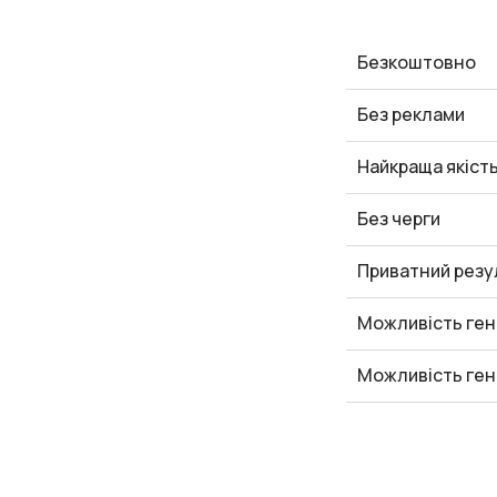
Безкоштовно
Без реклами
Найкраща якіст
Без черги
Приватний резу
Можливість ген
Можливість ген