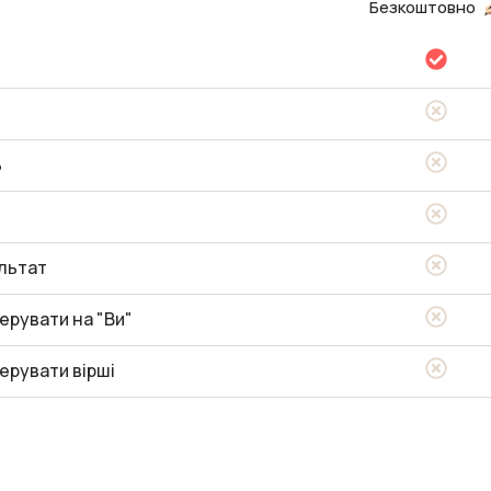
Безкоштовно
ь
льтат
ерувати на "Ви"
ерувати вірші