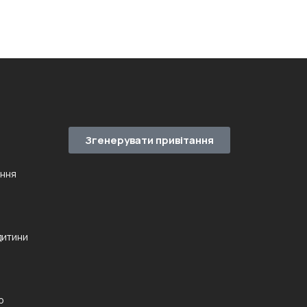
Згенерувати привітання
ення
дитини
ю