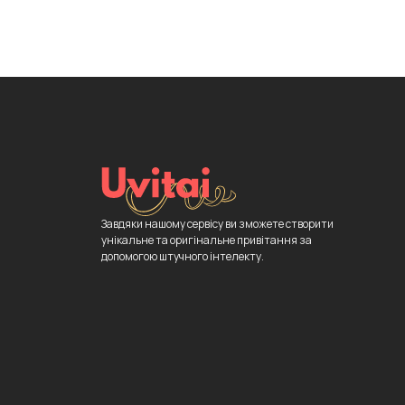
Завдяки нашому сервісу ви зможете створити
унікальне та оригінальне привітання за
допомогою штучного інтелекту.