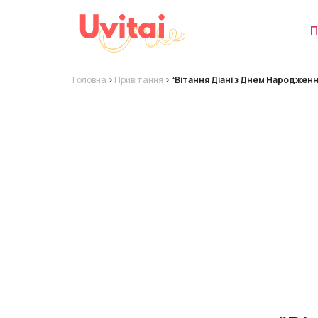
П
Головна
>
Привітання
>
“Вітання Діані з Днем Народженн