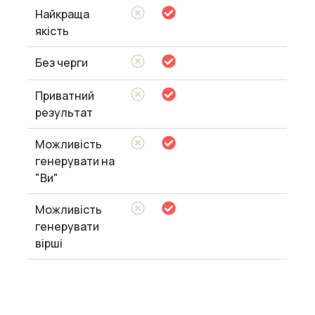
Найкраща
якість
Без черги
Приватний
результат
Можливість
генерувати на
"Ви"
Можливість
генерувати
вірші