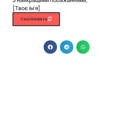
[Твоє ім’я]
Скопіювати