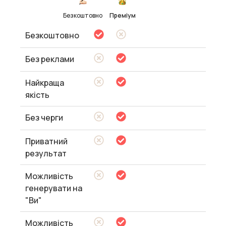
Безкоштовно
Преміум
Безкоштовно
Без реклами
Найкраща
якість
Без черги
Приватний
результат
Можливість
генерувати на
"Ви"
Можливість