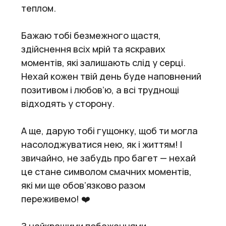
теплом.
Бажаю тобі безмежного щастя,
здійснення всіх мрій та яскравих
моментів, які залишають слід у серці.
Нехай кожен твій день буде наповнений
позитивом і любов’ю, а всі труднощі
відходять у сторону.
А ще, дарую тобі гущонку, щоб ти могла
насолоджуватися нею, як і життям! І
звичайно, не забудь про багет — нехай
це стане символом смачних моментів,
які ми ще обов’язково разом
переживемо! ❤️
З найкращими побажаннями,