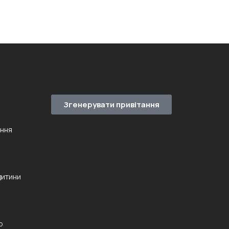
Згенерувати привітання
ення
дитини
ю