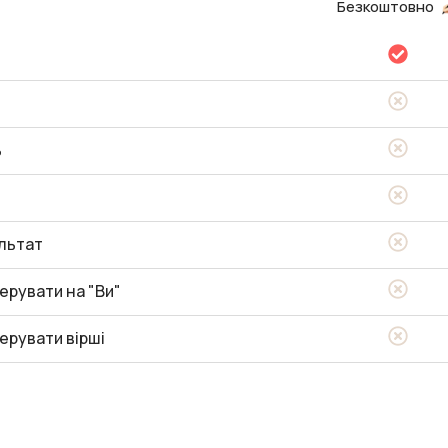
Безкоштовно
ь
льтат
ерувати на "Ви"
ерувати вірші