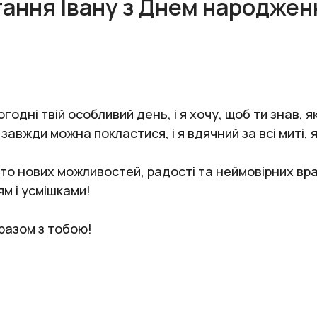
тання Івану з Днем народжен
одні твій особливий день, і я хочу, щоб ти знав, я
 завжди можна покластися, і я вдячний за всі миті, 
ато нових можливостей, радості та неймовірних вра
м і усмішками!
разом з тобою!