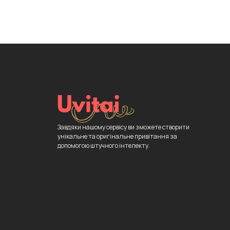
Завдяки нашому сервісу ви зможете створити
унікальне та оригінальне привітання за
допомогою штучного інтелекту.