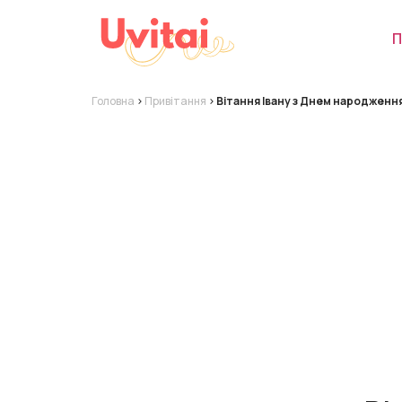
П
Головна
>
Привітання
>
Вітання Івану з Днем народженн