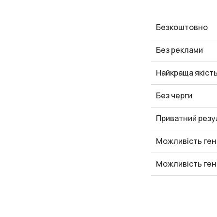
Безкоштовно
Без реклами
Найкраща якіст
Без черги
Приватний резу
Можливість ген
Можливість ген