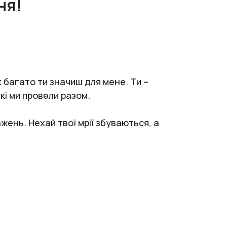
ня!
к багато ти значиш для мене. Ти –
які ми провели разом.
жень. Нехай твої мрії збуваються, а