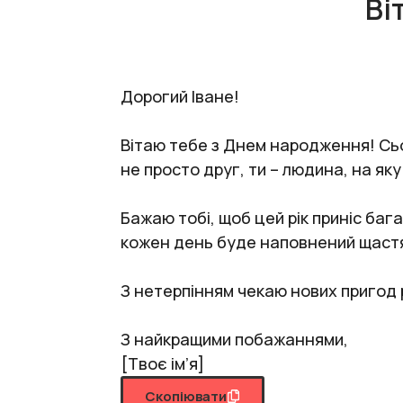
Ві
Дорогий Іване!
Вітаю тебе з Днем народження! Сьог
не просто друг, ти – людина, на яку
Бажаю тобі, щоб цей рік приніс баг
кожен день буде наповнений щастя
З нетерпінням чекаю нових пригод 
З найкращими побажаннями,
[Твоє ім’я]
Скопіювати