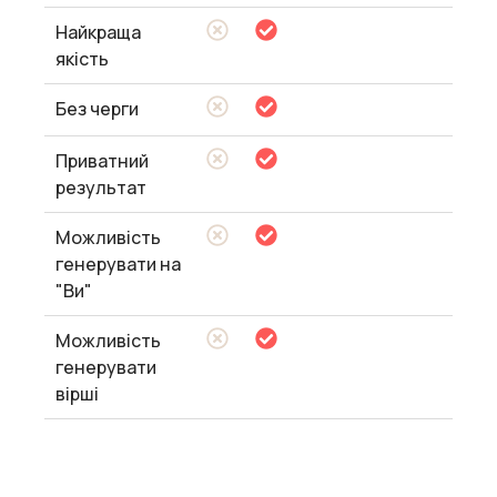
Найкраща
якість
Без черги
Приватний
результат
Можливість
генерувати на
"Ви"
Можливість
генерувати
вірші