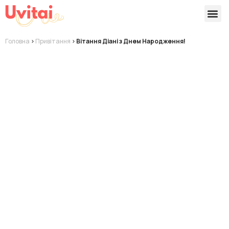
Версії 
Готові
Головна
>
Привітання
>
Вітання Діані з Днем Народження!