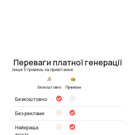
Переваги платної генерації
лише 5 гривень за привітання
Безкоштовно
Преміум
Безкоштовно
Без реклами
Найкраща
якість