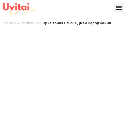
Версії 
Готові
Головна
>
Привітання
>
Привітання Ольги з Днем Народження