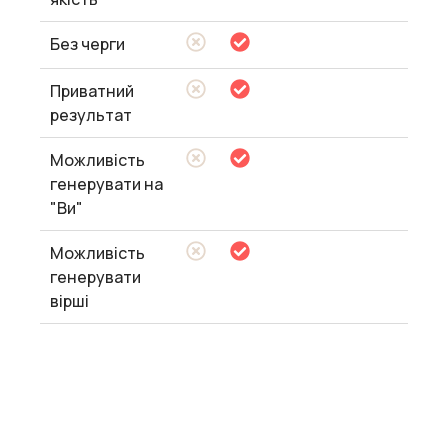
Без черги
Приватний
результат
Можливість
генерувати на
"Ви"
Можливість
генерувати
вірші