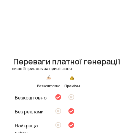
Переваги платної генерації
лише 5 гривень за привітання
Безкоштовно
Преміум
Безкоштовно
Без реклами
Найкраща
якість