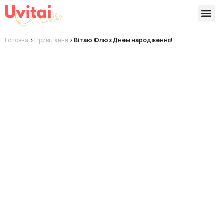
Версії 
Готові
Головна
>
Привітання
>
Вітаю Юлю з Днем народження!