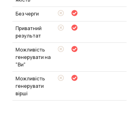
Без черги
Приватний
результат
Можливість
генерувати на
"Ви"
Можливість
генерувати
вірші