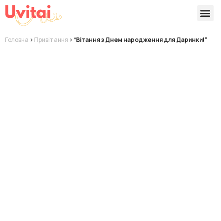
Версії 
Готові
Головна
>
Привітання
>
“Вітання з Днем народження для Даринки!”