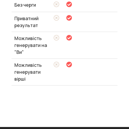
Без черги
Приватний
результат
Можливість
генерувати на
"Ви"
Можливість
генерувати
вірші