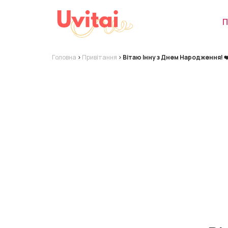
П
Головна
>
Привітання
>
Вітаю Інну з Днем Народження! ❤