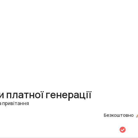
 платної генерації
а привітання
Безкоштовно