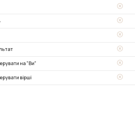
ь
льтат
ерувати на "Ви"
ерувати вірші