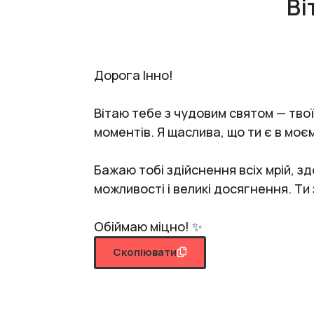
Ві
Дорога Інно!
Вітаю тебе з чудовим святом — тво
моментів. Я щаслива, що ти є в моє
Бажаю тобі здійснення всіх мрій, з
можливості і великі досягнення. Т
Обіймаю міцно! ✨
Скопіювати