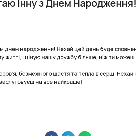
таю Інну з Днем Народження!
їм днем народження! Нехай цей день буде сповнени
му житті, і ціную нашу дружбу більше, ніж ти можеш
доров’я, безмежного щастя та тепла в серці. Нехай
и заслуговуєш на все найкраще!