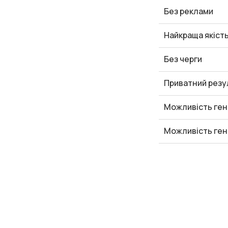
Без реклами
Найкраща якіст
Без черги
Приватний резу
Можливість ген
Можливість ген