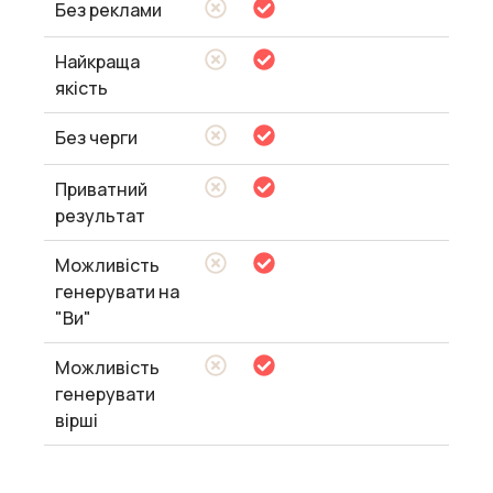
Без реклами
Найкраща
якість
Без черги
Приватний
результат
Можливість
генерувати на
"Ви"
Можливість
генерувати
вірші