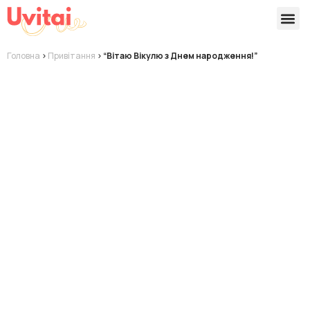
Версії 
Готові
Головна
>
Привітання
>
“Вітаю Вікулю з Днем народження!”