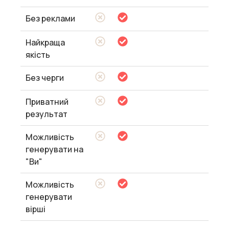
Без реклами
Найкраща
якість
Без черги
Приватний
результат
Можливість
генерувати на
"Ви"
Можливість
генерувати
вірші