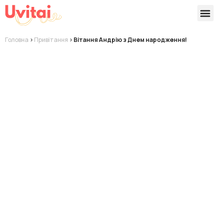
Версії 
Готові
Головна
>
Привітання
>
Вітання Андрію з Днем народження!