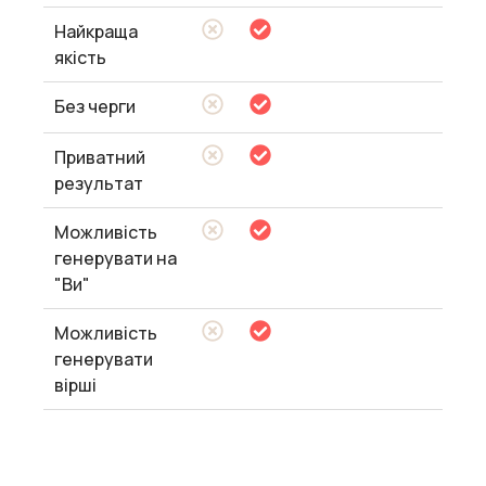
Найкраща
якість
Без черги
Приватний
результат
Можливість
генерувати на
"Ви"
Можливість
генерувати
вірші