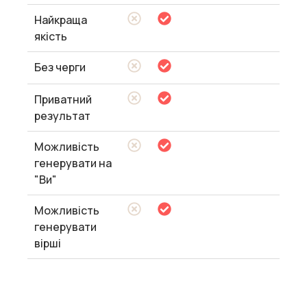
Найкраща
якість
Без черги
Приватний
результат
Можливість
генерувати на
"Ви"
Можливість
генерувати
вірші