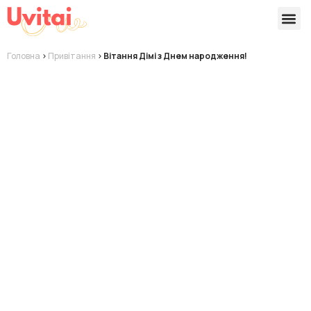
Версії 
Готові
Головна
>
Привітання
>
Вітання Дімі з Днем народження!