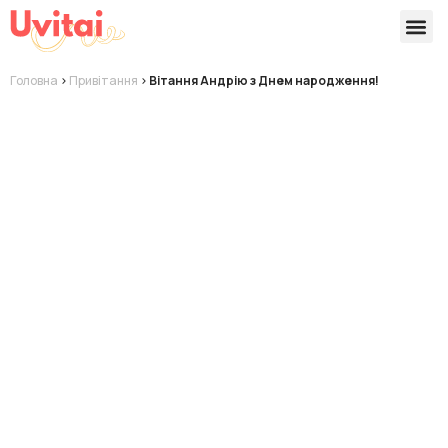
Версії 
Готові
Головна
>
Привітання
>
Вітання Андрію з Днем народження!