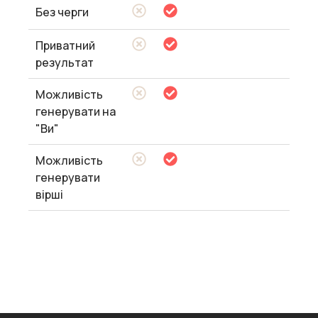
Без черги
Приватний
результат
Можливість
генерувати на
"Ви"
Можливість
генерувати
вірші