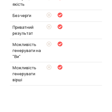
якість
Без черги
Приватний
результат
Можливість
генерувати на
"Ви"
Можливість
генерувати
вірші