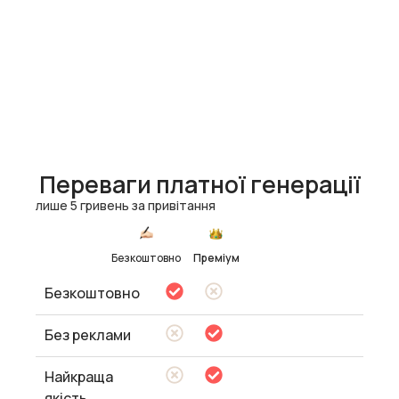
Переваги платної генерації
лише 5 гривень за привітання
Безкоштовно
Преміум
Безкоштовно
Без реклами
Найкраща
якість