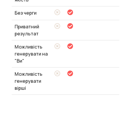
Без черги
Приватний
результат
Можливість
генерувати на
"Ви"
Можливість
генерувати
вірші