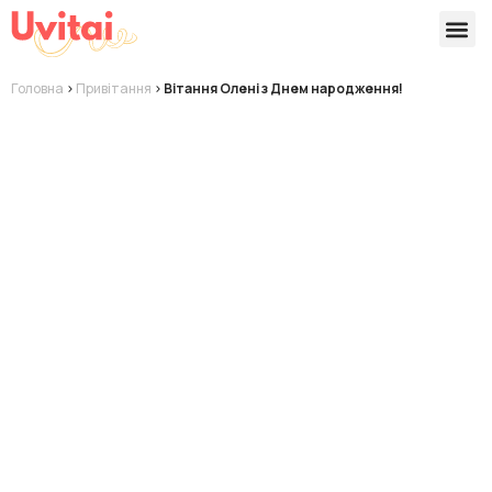
Версії 
Готові
Головна
>
Привітання
>
Вітання Олені з Днем народження!