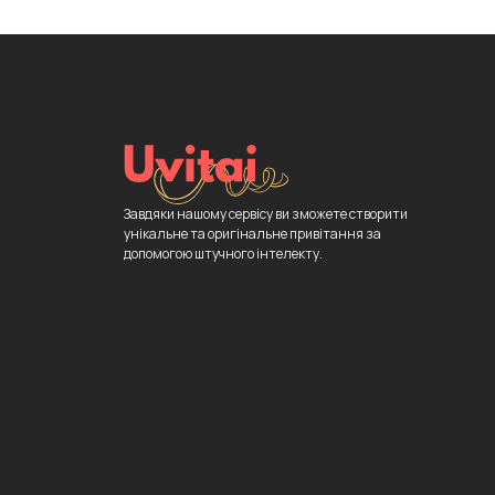
Завдяки нашому сервісу ви зможете створити
унікальне та оригінальне привітання за
допомогою штучного інтелекту.