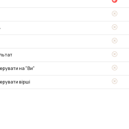
ь
льтат
ерувати на "Ви"
ерувати вірші