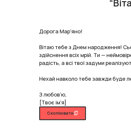
“Віт
Дорога Марʼяно!
Вітаю тебе з Днем народження! Сьо
здійснення всіх мрій. Ти — неймові
радість, а всі твої задуми реалізую
Нехай навколо тебе завжди буде люб
З любов’ю,
[Твоє ім’я]
Скопіювати