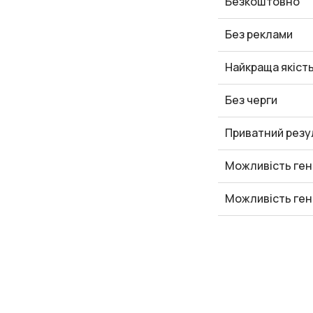
Безкоштовно
Без реклами
Найкраща якіст
Без черги
Приватний резу
Можливість ген
Можливість ген