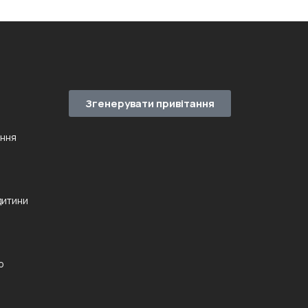
Згенерувати привітання
ення
дитини
ю