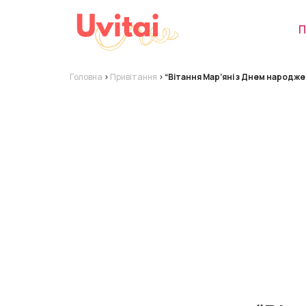
П
Головна
>
Привітання
>
“Вітання Мар’яні з Днем народже