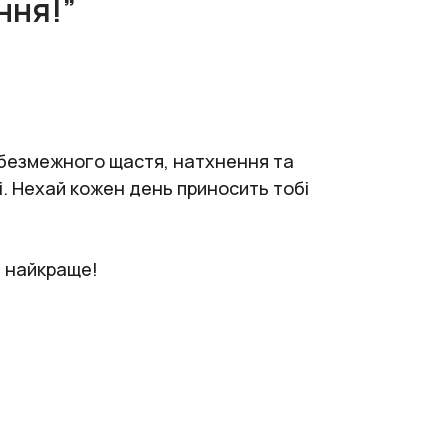
ння!”
і безмежного щастя, натхнення та
ті. Нехай кожен день приносить тобі
е найкраще!