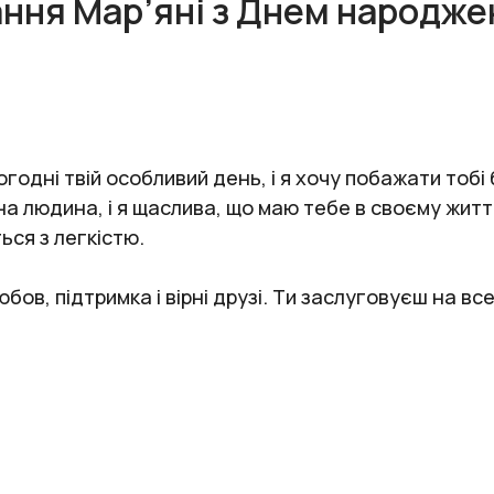
ання Мар’яні з Днем народже
годні твій особливий день, і я хочу побажати тоб
рна людина, і я щаслива, що маю тебе в своєму жит
ться з легкістю.
ов, підтримка і вірні друзі. Ти заслуговуєш на вс