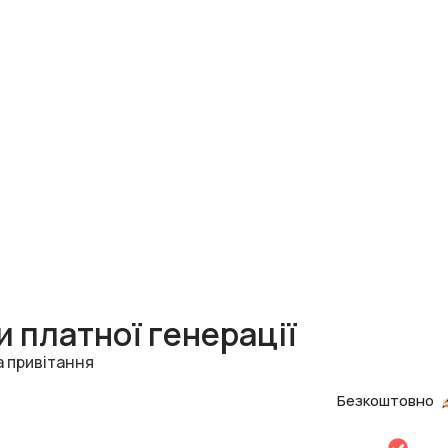
 платної генерації
а привітання
Безкоштовно