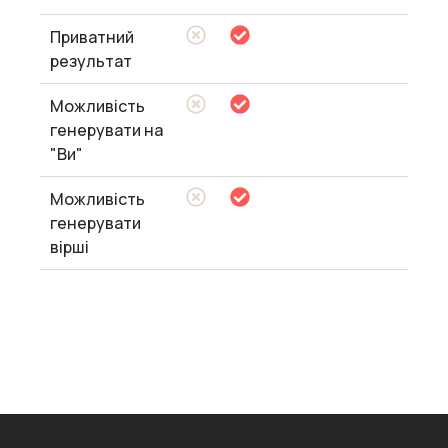
Приватний
результат
Можливість
генерувати на
"Ви"
Можливість
генерувати
вірші