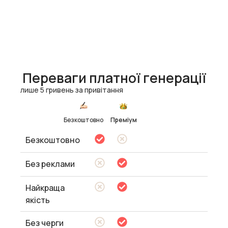
Переваги платної генерації
лише 5 гривень за привітання
Безкоштовно
Преміум
Безкоштовно
Без реклами
Найкраща
якість
Без черги