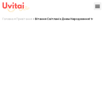
Версії 
Готові
Головна
>
Привітання
>
Вітання Світлані з Днем Народження! ✨