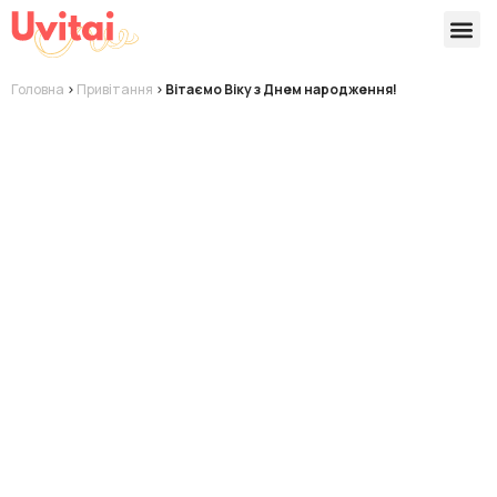
Версії 
Готові
Головна
>
Привітання
>
Вітаємо Віку з Днем народження!