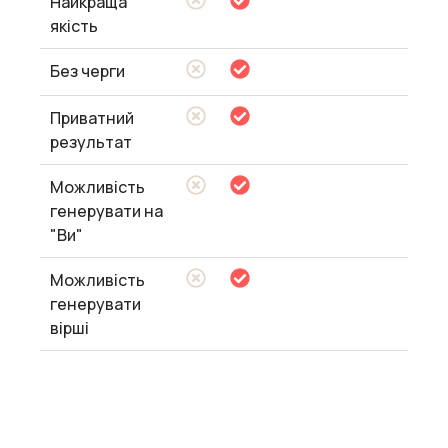
Найкраща
якість
Без черги
Приватний
результат
Можливість
генерувати на
"Ви"
Можливість
генерувати
вірші