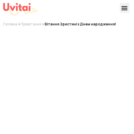
Версії 
Готові
Головна
>
Привітання
>
Вітання Зристині з Днем народження!