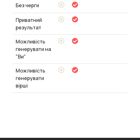
Без черги
Приватний
результат
Можливість
генерувати на
"Ви"
Можливість
генерувати
вірші