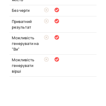
Без черги
Приватний
результат
Можливість
генерувати на
"Ви"
Можливість
генерувати
вірші