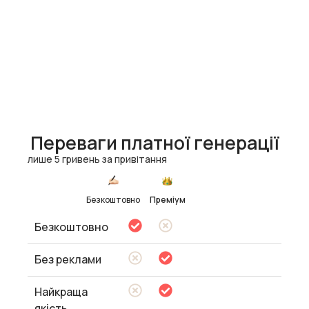
Переваги платної генерації
лише 5 гривень за привітання
Безкоштовно
Преміум
Безкоштовно
Без реклами
Найкраща
якість