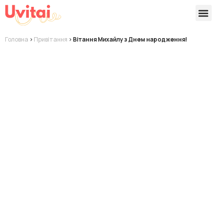
Версії 
Готові
Головна
>
Привітання
>
Вітання Михайлу з Днем народження!