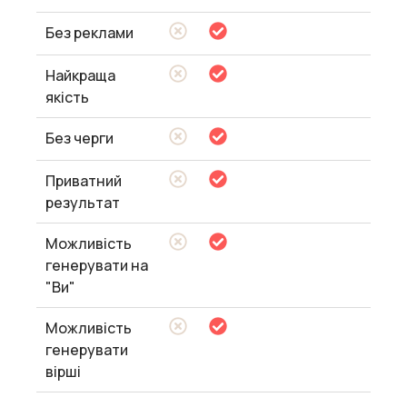
Без реклами
Найкраща
якість
Без черги
Приватний
результат
Можливість
генерувати на
"Ви"
Можливість
генерувати
вірші